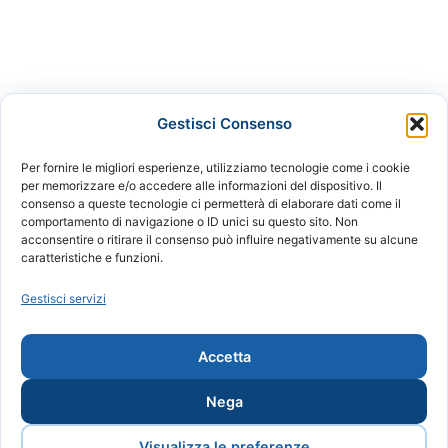
Gestisci Consenso
Per fornire le migliori esperienze, utilizziamo tecnologie come i cookie
per memorizzare e/o accedere alle informazioni del dispositivo. Il
consenso a queste tecnologie ci permetterà di elaborare dati come il
APS - Associazione di Promozione Sociale Mu.Na.Or.T.O. -
comportamento di navigazione o ID unici su questo sito. Non
acconsentire o ritirare il consenso può influire negativamente su alcune
Museo Nazionale dell'Ortodonzia e della Tecnica
caratteristiche e funzioni.
Ortodontica
Gestisci servizi
Presidente: Claudio Frontali - Vice Presidente: Gianni
Grandi - Segretario: Andrea Notari | Tutti i diritti riservati. |
Accetta
Per contattarci:
museo@munaorto.com
Nega
Visualizza le preferenze