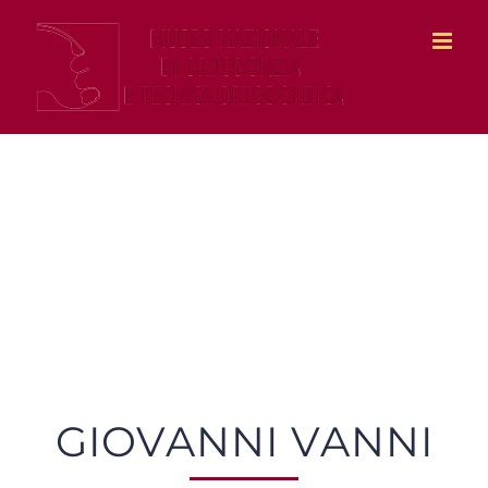
Salta
al
contenuto
GIOVANNI VANNI