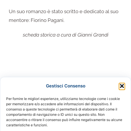
Un suo romanzo è stato scritto e dedicato al suo
mentore: Fiorino Pagani.
scheda storica a cura di Gianni Grandi
Gestisci Consenso
Per fornire le migliori esperienze, utilizziamo tecnologie come i cookie
per memorizzare e/o accedere alle informazioni del dispositivo. Il
consenso a queste tecnologie ci permetterà di elaborare dati come il
APS - Associazione di Promozione Sociale Mu.Na.Or.T.O. -
comportamento di navigazione o ID unici su questo sito. Non
acconsentire o ritirare il consenso può influire negativamente su alcune
Museo Nazionale dell'Ortodonzia e della Tecnica
caratteristiche e funzioni.